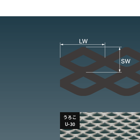
うろこ
U-30