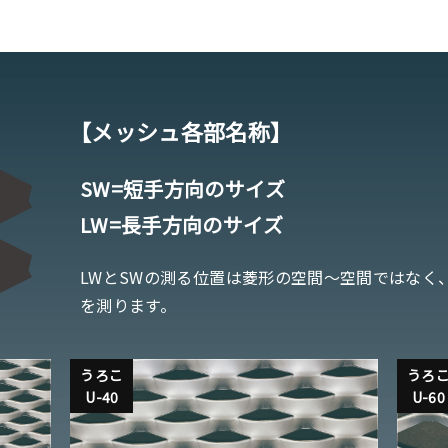
【メッシュ各部名称】
SW=短手方向のサイズ
LW=長手方向のサイズ
LWとSWの測る位置は菱形の空間〜空間ではなく
を測ります。
うろこ
うろ
U-40
U-60