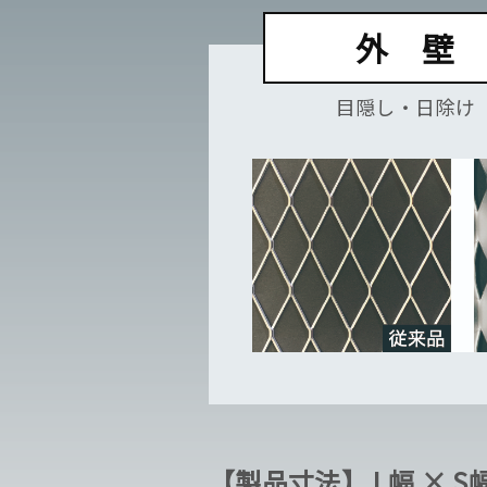
外 壁
目隠し・日除け
【製品寸法】 L幅 × S