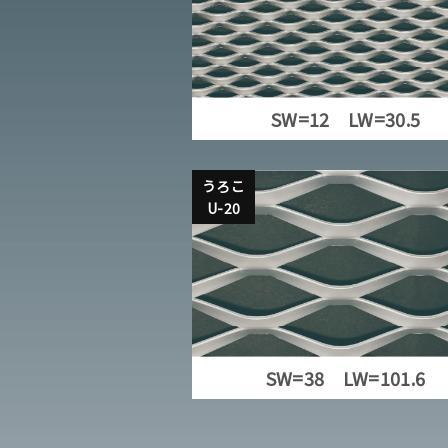
SW=12 LW=30.5
うろこ
U-20
SW=38 LW=101.6