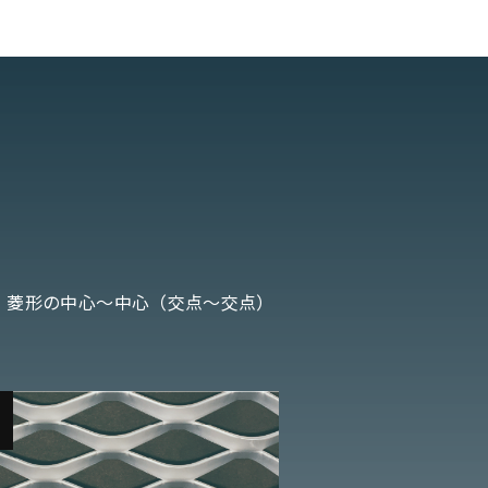
、菱形の中心〜中心（交点〜交点）
こ