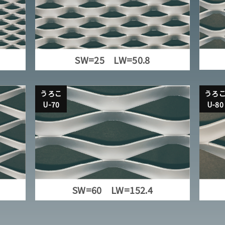
SW=25 LW=50.8
うろこ
うろ
U-70
U-80
SW=60 LW=152.4