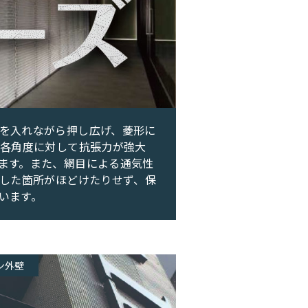
を入れながら押し広げ、菱形に
 各角度に対して抗張力が強大
ます。また、網目による通気性
損した箇所がほどけたりせず、保
います。
ン外壁
外壁