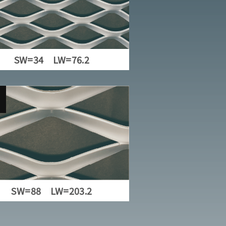
SW=34 LW=76.2
こ
SW=88 LW=203.2