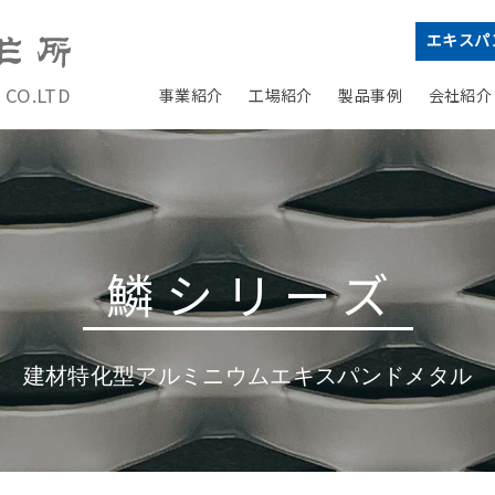
エキスパ
 CO.LTD
事業紹介
工場紹介
製品事例
会社紹介
鱗シリーズ
建材特化型アルミニウムエキスパンドメタル